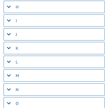
H
I
J
K
L
M
N
O