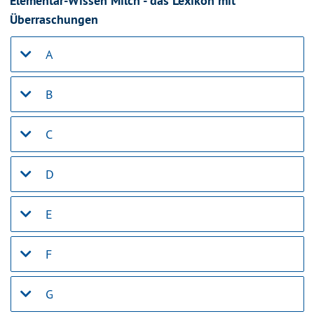
Elementar-Wissen Milch - das Lexikon mit
Überraschungen
A
B
C
D
E
F
G