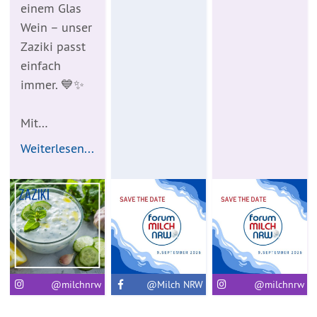
einem Glas
Wein – unser
Zaziki passt
einfach
immer. 💙✨
Mit…
Weiterlesen...
@milchnrw
@Milch NRW
@milchnrw