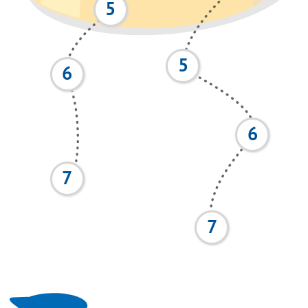
5
5
6
6
7
7