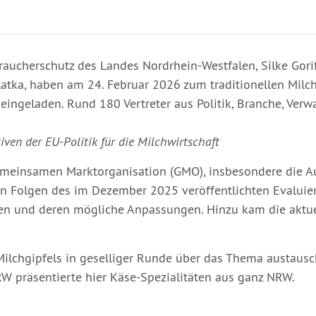
braucherschutz des Landes Nordrhein-Westfalen, Silke Gor
 Latka, haben am 24. Februar 2026 zum traditionellen Milc
eingeladen. Rund 180 Vertreter aus Politik, Branche, Ver
iven der EU-Politik für die Milchwirtschaft
meinsamen Marktorganisation (GMO), insbesondere die Au
n Folgen des im Dezember 2025 veröffentlichten Evaluie
ken und deren mögliche Anpassungen. Hinzu kam die aktu
ilchgipfels in geselliger Runde über das Thema austausc
RW präsentierte hier Käse-Spezialitäten aus ganz NRW.